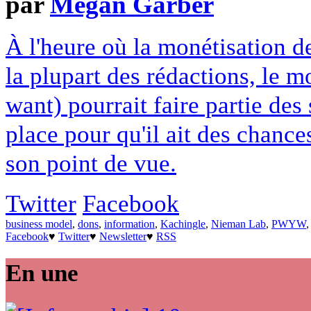
par
Megan Garber
À l'heure où la monétisation d
la plupart des rédactions, l
want) pourrait faire partie de
place pour qu'il ait des chanc
son point de vue.
Twitter
Facebook
business model
,
dons
,
information
,
Kachingle
,
Nieman Lab
,
PWYW
Facebook
♥
Twitter
♥
Newsletter
♥
RSS
En une