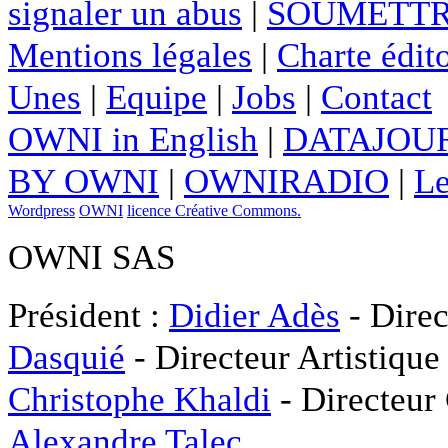
signaler un abus
|
SOUMETTR
Mentions légales
|
Charte édito
Unes
|
Equipe
|
Jobs
|
Contact
OWNI in English
|
DATAJOUR
BY OWNI
|
OWNIRADIO
|
Le
Wordpress
OWNI
licence Créative Commons.
OWNI SAS
Président :
Didier Adès
- Direc
Dasquié
- Directeur Artistique
Christophe Khaldi
- Directeur
Alexandre Talec