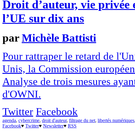
Droit d’auteur, vie privée 
l’UE sur dix ans
par
Michèle Battisti
Pour rattraper le retard de l'U
Unis, la Commission européenn
Analyse de trois mesures ayant
d'OWNI.
Twitter
Facebook
agenda
,
cybercrime
,
droit d'auteur
,
filtrage du net
,
libertés numériques
Facebook
♥
Twitter
♥
Newsletter
♥
RSS