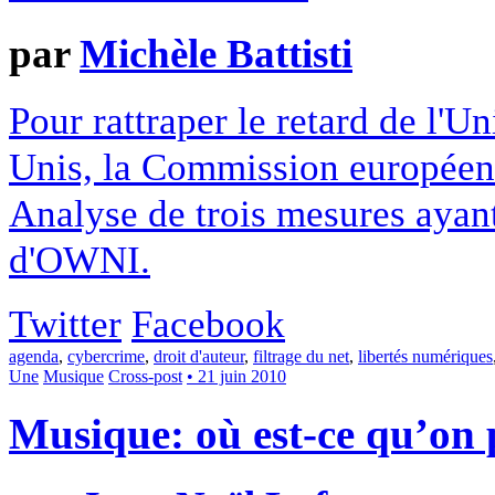
par
Michèle Battisti
Pour rattraper le retard de l'U
Unis, la Commission européenn
Analyse de trois mesures ayant
d'OWNI.
Twitter
Facebook
agenda
,
cybercrime
,
droit d'auteur
,
filtrage du net
,
libertés numériques
Une
Musique
Cross-post
• 21 juin 2010
Musique: où est-ce qu’on 