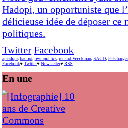
Hadopi, un opportuniste que l’
délicieuse idée de déposer ce 
politiques.
Twitter
Facebook
apiadopi
,
hadopi
,
ownipolitics
,
renaud Veeckman
,
SACD
,
télécharge
Facebook
♥
Twitter
♥
Newsletter
♥
RSS
En une