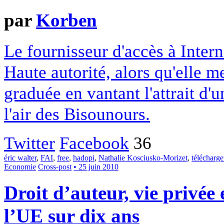
par
Korben
Le fournisseur d'accès à Intern
Haute autorité, alors qu'elle m
graduée en vantant l'attrait d'u
l'air des Bisounours.
Twitter
Facebook
36
éric walter
,
FAI
,
free
,
hadopi
,
Nathalie Kosciusko-Morizet
,
télécharg
Economie
Cross-post
• 25 juin 2010
Droit d’auteur, vie privée 
l’UE sur dix ans