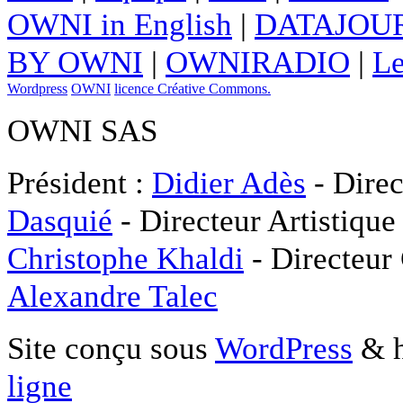
OWNI in English
|
DATAJOUR
BY OWNI
|
OWNIRADIO
|
Le
Wordpress
OWNI
licence Créative Commons.
OWNI SAS
Président :
Didier Adès
- Direc
Dasquié
- Directeur Artistique
Christophe Khaldi
- Directeur
Alexandre Talec
Site conçu sous
WordPress
& h
ligne