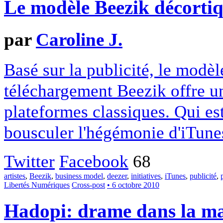
Le modèle Beezik décorti
par
Caroline J.
Basé sur la publicité, le modèl
téléchargement Beezik offre un
plateformes classiques. Qui est
bousculer l'hégémonie d'iTune
Twitter
Facebook
68
artistes
,
Beezik
,
business model
,
deezer
,
initiatives
,
iTunes
,
publicité
,
Libertés Numériques
Cross-post
• 6 octobre 2010
Hadopi: drame dans la mai