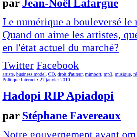
par
Jean-Noël Lafargue
Le numérique a bouleversé le
Quand on aime les artistes, qu
en l'état actuel du marché?
Twitter
Facebook
artiste
,
business model
,
CD
,
droit d'auteur
,
mimport
,
mp3
,
musique
,
r
Politique
Internet
• 27 janvier 2010
Hadopi RIP Apiadopi
par
Stéphane Favereaux
Notre gouvernement ayant omi